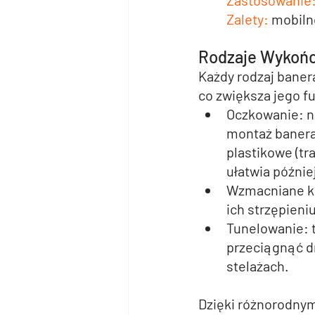
Zastosowanie:
Zalety:
 mobiln
Rodzaje Wykoń
Każdy rodzaj bane
co zwiększa jego f
Oczkowanie: 
n
montaż banera
plastikowe (tr
ułatwia później
Wzmacniane k
ich strzępieni
Tunelowanie:
 
przeciągnąć dr
stelażach.
Dzięki różnorodny