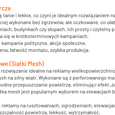
rcze
ą tanie i lekkie, co czyni je idealnym rozwiązaniem 
ściej wykonane bez zgrzewów, ale oczkowane, co ułatw
ach, budynkach czy słupach. Ich prosty i czytelny p
a się w krótkoterminowych kampaniach.
 
kampanie polityczne, akcje społeczne.
cena, łatwość montażu, szybka produkcja.
we (Siatki Mesh)
o rozwiązanie idealne na reklamy wielkopowierzchni
ch na silny wiatr. Wykonane są z perforowanego mat
dne przepuszczanie powietrza, eliminując efekt „żag
iatka mesh jest popularnym wyborem na elewacjach b
:
 reklamy na rusztowaniach, ogrodzeniach, elewacj
szczalność powietrza, lekkość, wytrzymałość.