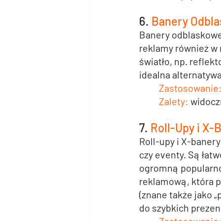
6. 
Banery Odbl
Banery odblaskow
reklamy również w n
światło, np. refle
idealna alternatyw
Zastosowanie:
Zalety: 
widocz
7. 
Roll-Upy i X-
Roll-upy
 i 
X-banery
czy eventy. Są łatw
ogromną popularno
reklamową, która p
(znane także jako „
do szybkich prezent