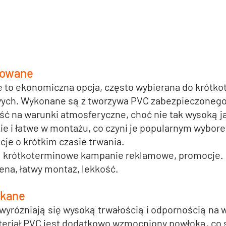
nowane
e
 to ekonomiczna opcja, często wybierana do krótk
ych. Wykonane są z tworzywa PVC zabezpieczonego
ść na warunki atmosferyczne, choć nie tak wysoką j
ie i łatwe w montażu, co czyni je popularnym wybor
cje o krótkim czasie trwania.
:
 krótkoterminowe kampanie reklamowe, promocje.
cena, łatwy montaż, lekkość.
ekane
 wyróżniają się wysoką trwałością i odpornością na 
eriał PVC jest dodatkowo wzmocniony powłoką, co s