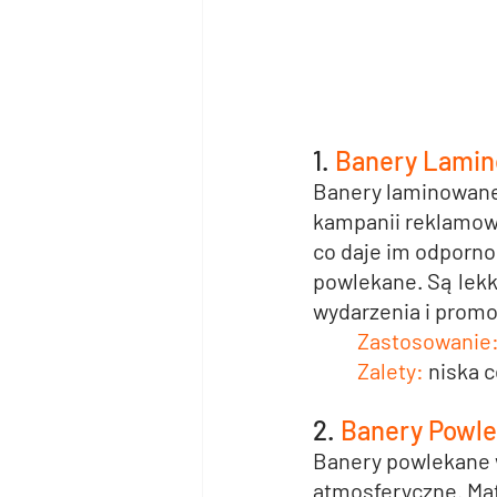
1.
 Banery Lami
Banery laminowan
kampanii reklamow
co daje im odporno
powlekane. Są lekk
wydarzenia i promo
Zastosowanie
Zalety:
 niska 
2. 
Banery Powl
Banery powlekane
atmosferyczne. Mat