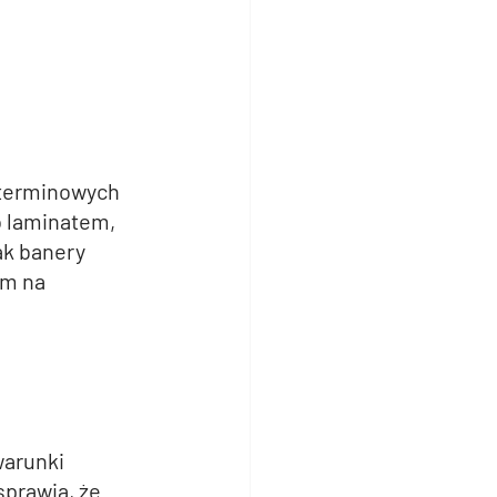
oterminowych 
 laminatem, 
ak banery 
em na 
warunki 
prawia, że 