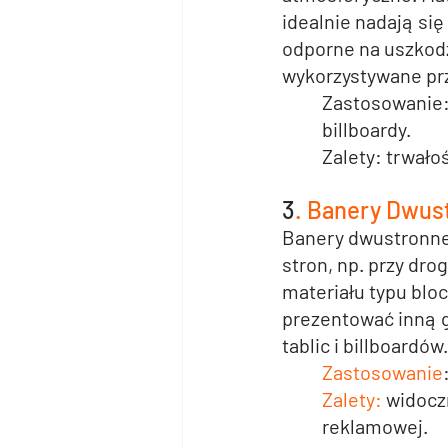
idealnie nadają si
odporne na uszkod
wykorzystywane pr
Zastosowanie:
billboardy.
Zalety: trwał
3
. Banery Dwus
Banery dwustronn
stron, np. przy dr
materiału typu bloc
prezentować inną gr
tablic i billboardów.
Zastosowanie
Zalety:
 widocz
reklamowej.