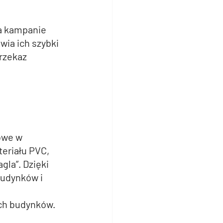
na kampanie 
ia ich szybki 
rzekaz 
owe w 
eriału PVC, 
la”. Dzięki 
udynków i 
ach budynków.