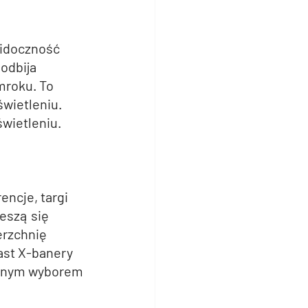
idoczność 
odbija 
mroku. To 
świetleniu.
świetleniu.
ncje, targi 
eszą się 
rzchnię 
ast X-banery 
ealnym wyborem 