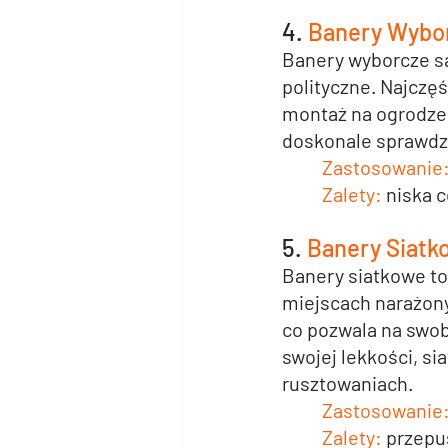
4. 
Banery Wybo
Banery wyborcze
 s
polityczne. Najczę
montaż na ogrodzeni
doskonale sprawdz
Zastosowanie:
Zalety: 
niska 
5. 
Banery Siatko
Banery siatkowe
 t
miejscach narażony
co pozwala na swobo
swojej lekkości, s
rusztowaniach.
Zastosowanie
Zalety:
 przepu