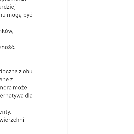
rdziej 
emu mogą być 
nków, 
zność.
doczna z obu 
ane z 
anera może 
ternatywa dla 
enty.
wierzchni 