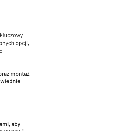
kluczowy 
nych opcji, 
o 
oraz montaż 
wiednie 
ami, aby 