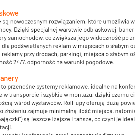
askowe
e
 są nowoczesnym rozwiązaniem, które umożliwia w
ocy. Dzięki specjalnej warstwie odblaskowej, baner 
ktory samochodów, co zwiększa jego widoczność po z
a dla podświetlanych reklam w miejscach o słabym o
 
reklamy przy drogach, parkingi, miejsca o słabym o
ność 24/7, odporność na warunki pogodowe.
Banery
 to przenośne systemy reklamowe, idealne na konfere
e w transporcie i szybkie w montażu, dzięki czemu ci
ścią wśród wystawców. Roll-upy oferują dużą powie
o złożeniu zajmuje minimalną ilość miejsca, natomi
pajączki”) są jeszcze lżejsze i tańsze, co czyni je id
acji.