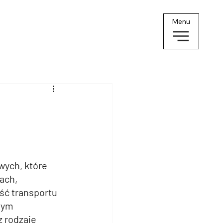
Menu
wych, które 
ach, 
ć transportu 
tym 
 rodzaje 