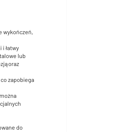
e wykończeń, 
i łatwy 
alowe lub 
zjąoraz 
co zapobiega 
 można 
cjalnych 
owane do 