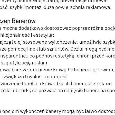
 
eventy, konferencje, targi, prezentacje firmowe.
ość, szybki montaż, duża powierzchnia reklamowa.
czeń Banerów
ra można dodatkowo dostosować poprzez różne opcj
unkcjonalność i estetykę:
ajczęściej stosowane wykończenie, umożliwia szybki 
 za pomocą linek lub sznurków. Oczka mogą być met
ansparentne), co podnosi estetykę, chroni przed koro
szą utylizację reklam. 
rawędzie:
 wzmocnienie krawędzi banera zgrzewem, 
u i zwiększa trwałość materiału.
tworzenie tuneli na krawędziach banera, przez które
ążki lub rurki, co pozwala na napięcie banera na spe
m opcjom wykończeń banery mogą być łatwo dostos