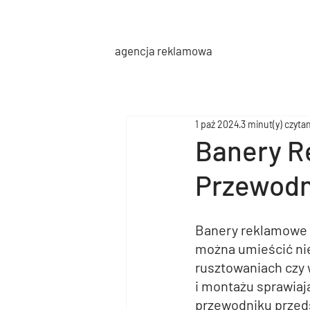
agencja reklamowa
1 paź 2024
3 minut(y) czyta
Banery R
Przewodn
Banery reklamowe 
można umieścić nie
rusztowaniach czy 
i montażu sprawiaj
przewodniku przeds