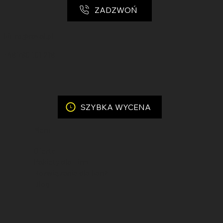
ZADZWOŃ
biuro@raval.pl
+48 780 101 218
SZYBKA WYCENA
Menu
Oferta
Pakiety dla Firm
Rozwiązania dla banż
Blog