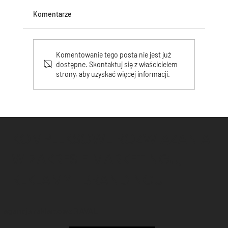
Komentarze
Komentowanie tego posta nie jest już
dostępne. Skontaktuj się z właścicielem
strony, aby uzyskać więcej informacji.
Bądź widoczny! Reklama zewnętrzna,
która przyciąga uwagę- od witryny po
billboardy– kompleksowa reklama z RAVAL
KOMPLEKSOWE ROZWIĄZANIA
W ZAKRESIE MARKETINGU,
REKLAMY I BRANDINGU!
agencja reklamowa RAVAL