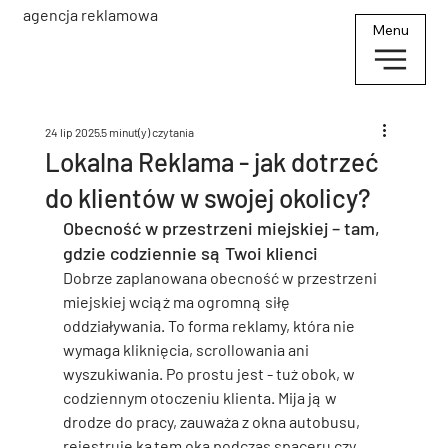
agencja reklamowa
Menu
24 lip 2025
5 minut(y) czytania
Lokalna Reklama - jak dotrzeć
do klientów w swojej okolicy?
Obecność w przestrzeni miejskiej – tam, 
gdzie codziennie są Twoi klienci
Dobrze zaplanowana obecność w przestrzeni 
miejskiej wciąż ma ogromną siłę 
oddziaływania. To forma reklamy, która nie 
wymaga kliknięcia, scrollowania ani 
wyszukiwania. Po prostu jest - tuż obok, w 
codziennym otoczeniu klienta. Mija ją w 
drodze do pracy, zauważa z okna autobusu, 
rejestruje kątem oka podczas spaceru czy 