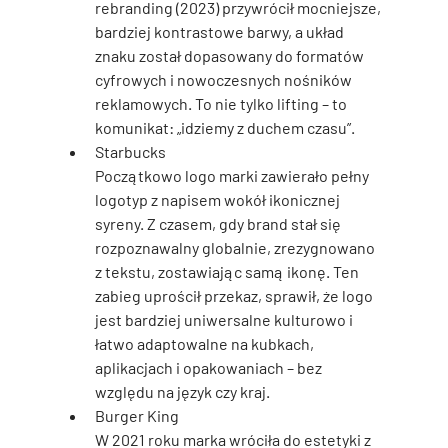
rebranding (2023) przywrócił mocniejsze, 
bardziej kontrastowe barwy, a układ 
znaku został dopasowany do formatów 
cyfrowych i nowoczesnych nośników 
reklamowych. To nie tylko lifting – to 
komunikat: „idziemy z duchem czasu”.
Starbucks
Początkowo logo marki zawierało pełny 
logotyp z napisem wokół ikonicznej 
syreny. Z czasem, gdy brand stał się 
rozpoznawalny globalnie, zrezygnowano 
z tekstu, zostawiając samą ikonę. Ten 
zabieg uprościł przekaz, sprawił, że logo 
jest bardziej uniwersalne kulturowo i 
łatwo adaptowalne na kubkach, 
aplikacjach i opakowaniach – bez 
względu na język czy kraj.
Burger King
W 2021 roku marka wróciła do estetyki z 