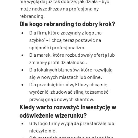
nie wygląda już tak dobrze, jak działa – być 
może nadszedł czas na 
profesjonalny 
rebranding
.
Dla kogo rebranding to dobry krok?
Dla firm, które zaczynały z logo „na 
szybko” – i chcą teraz postawić na 
spójność i profesjonalizm.
Dla marek, które rozbudowały ofertę lub 
zmieniły profil działalności.
Dla lokalnych biznesów, które rozwijają 
się w nowych miastach lub online.
Dla przedsiębiorców, którzy chcą się 
wyróżnić, zbudować silną tożsamość i 
przyciągnąć nowych klientów.
Kiedy warto rozważyć inwestycję w 
odświeżenie wizerunku?
Gdy 
logo firmy wygląda przestarzale
 lub 
nieczytelnie.
Gdy 
materiały promocyjne są niespójne
 – 