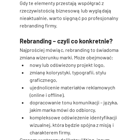
Gdy te elementy przestają współgrać z 
rzeczywistością biznesową lub wyglądają 
nieaktualnie, warto sięgnąć po profesjonalny 
rebranding firmy
.
Rebranding – czyli co konkretnie?
Najprościej mówiąc, 
rebranding
 to świadoma 
zmiana wizerunku marki. Może obejmować:
nowy lub odświeżony 
projekt logo
,
zmianę kolorystyki, typografii, stylu 
graficznego,
ujednolicenie materiałów reklamowych 
(online i offline),
dopracowanie tonu komunikacji – języka, 
jakim marka mówi do odbiorcy,
kompleksowe odświeżenie 
identyfikacji 
wizualnej
, która będzie spójna z misją i 
charakterem firmy.
Czasem wystarczy delikatny lifting, innym 