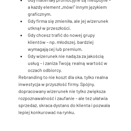
a każdy element „mówi” innym językiem 
graficznym.
Gdy 
firma się zmieniła
, ale jej wizerunek 
utknął w przeszłości.
Gdy chcesz trafić do nowej grupy 
klientów – np. młodszej, bardziej 
wymagającej lub premium.
Gdy 
wizerunek nie nadąża za jakością 
usług
 – i zaniża Twoją realną wartość w 
oczach odbiorcy.
Rebranding to 
nie koszt dla oka
, tylko realna 
inwestycja w przyszłość firmy. Spójny, 
dopracowany wizerunek nie tylko zwiększa 
rozpoznawalność i zaufanie – ale też ułatwia 
sprzedaż, skraca dystans do klienta i pozwala 
lepiej konkurować na rynku.