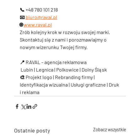
📞 +48 780 101 218
📧 
biuro@raval.pl
🌐 
www.raval.pl
Zrób kolejny krok w rozwoju swojej marki. 
Skontaktuj się z nami i porozmawiajmy o 
nowym wizerunku Twojej firmy.
📍 
RAVAL – agencja reklamowa
 Lubin | Legnica | Polkowice | Dolny Śląsk
🎨 
Projekt logo | Rebranding firmy | 
Identyfikacja wizualna | Usługi graficzne | Druk 
i reklama
Ostatnie posty
Zobacz wszystkie