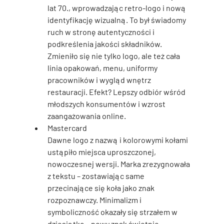
lat 70., wprowadzając retro-logo i nową 
identyfikację wizualną. To był świadomy 
ruch w stronę autentyczności i 
podkreślenia jakości składników. 
Zmieniło się nie tylko logo, ale też cała 
linia opakowań, menu, uniformy 
pracowników i wygląd wnętrz 
restauracji. Efekt? Lepszy odbiór wśród 
młodszych konsumentów i wzrost 
zaangażowania online.
Mastercard
Dawne logo z nazwą i kolorowymi kołami 
ustąpiło miejsca uproszczonej, 
nowoczesnej wersji. Marka zrezygnowała 
z tekstu – zostawiając same 
przecinające się koła jako znak 
rozpoznawczy. Minimalizm i 
symboliczność okazały się strzałem w 
dziesiątkę – nowy znak świetnie 