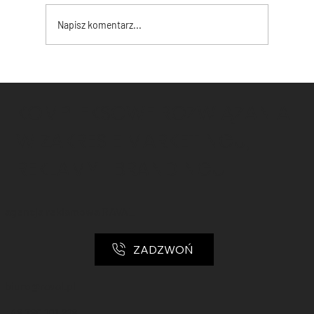
Napisz komentarz...
Dlaczego Twoja Firma Potrzebuje
Profesjonalnego Logo?
KOMPLEKSOWE ROZWIĄZANIA
W ZAKRESIE MARKETINGU,
REKLAMY I BRANDINGU!
agencja reklamowa RAVAL
ZADZWOŃ
biuro@raval.pl
+48 780 101 218