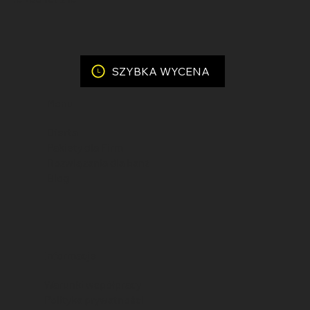
SZYBKA WYCENA
Menu
Oferta
Pakiety dla Firm
Rozwiązania dla banż
Blog
Informacje
Warunki współpracy
Polityka prywatności