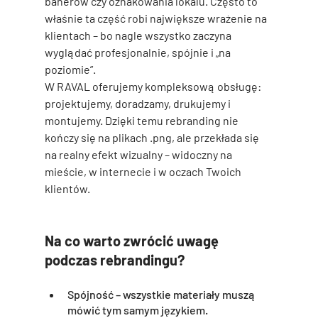
banerów czy oznakowania lokalu. Często to 
właśnie ta część robi największe wrażenie na 
klientach – bo nagle wszystko zaczyna 
wyglądać 
profesjonalnie, spójnie i „na 
poziomie”
.
W RAVAL oferujemy kompleksową obsługę: 
projektujemy, doradzamy, drukujemy i 
montujemy. Dzięki temu rebranding nie 
kończy się na plikach .png, ale przekłada się 
na realny efekt wizualny – widoczny na 
mieście, w internecie i w oczach Twoich 
klientów.
Na co warto zwrócić uwagę 
podczas rebrandingu?
Spójność – wszystkie materiały muszą 
mówić tym samym językiem.