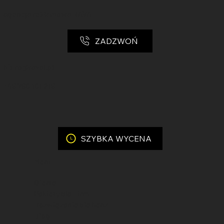
agencja reklamowa RAVAL
ZADZWOŃ
biuro@raval.pl
+48 780 101 218
SZYBKA WYCENA
Menu
Oferta
Pakiety dla Firm
Rozwiązania dla banż