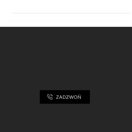
W dzisiejszej erze cyfrowej, posiadanie strony internetowej jest nie
tylko opcją, ale koniecznością dla każdej firmy, niezależnie od jej...
KOMPLEKSOWE ROZWIĄZANIA
W ZAKRESIE MARKETINGU,
REKLAMY I BRANDINGU!
agencja reklamowa RAVAL
ZADZWOŃ
biuro@raval.pl