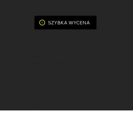
+48 780 101 218
SZYBKA WYCENA
Menu
Oferta
Pakiety dla Firm
Rozwiązania dla banż
Blog
Informacje
Warunki współpracy
Polityka prywatności